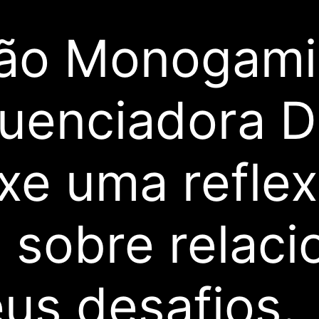
ão Monogami
fluenciadora 
uxe uma refle
e sobre relac
us desafios.