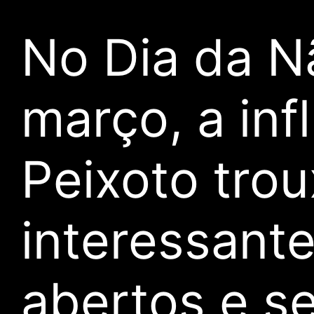
No Dia da N
março, a in
Peixoto tro
interessant
abertos e se