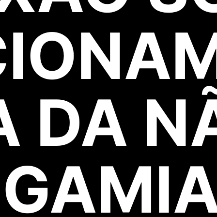
CIONA
A DA N
GAMI