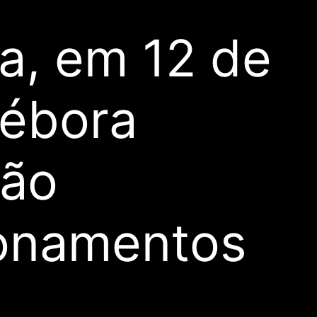
a, em 12 de
Débora
xão
ionamentos