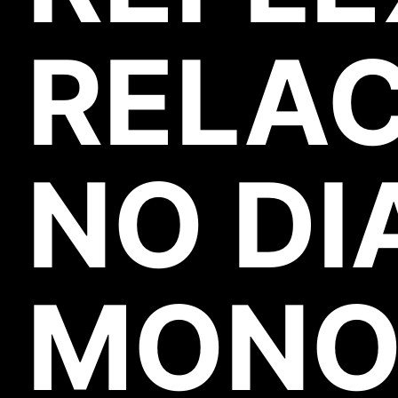
RELA
NO DI
MONO