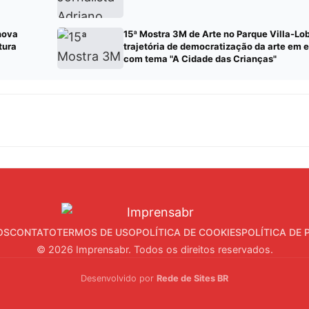
nova
15ª Mostra 3M de Arte no Parque Villa-Lo
tura
trajetória de democratização da arte em 
com tema "A Cidade das Crianças"
OS
CONTATO
TERMOS DE USO
POLÍTICA DE COOKIES
POLÍTICA DE 
© 2026 Imprensabr. Todos os direitos reservados.
Desenvolvido por
Rede de Sites BR