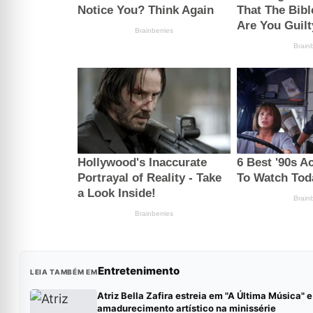
Entretenimento
LEIA TAMBÉM EM
Atriz Bella Zafira estreia em "A Última Música" 
amadurecimento artístico na minissérie