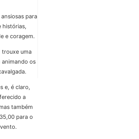
 ansiosas para
 histórias,
de e coragem.
, trouxe uma
u animando os
cavalgada.
 e, é claro,
ferecido a
, mas também
$35,00 para o
evento.