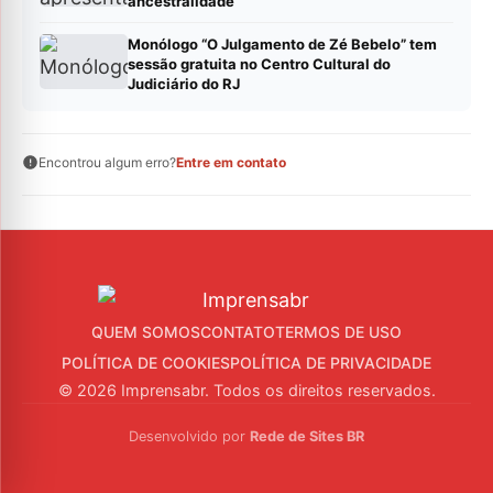
ancestralidade
Monólogo “O Julgamento de Zé Bebelo” tem
sessão gratuita no Centro Cultural do
Judiciário do RJ
Encontrou algum erro?
Entre em contato
QUEM SOMOS
CONTATO
TERMOS DE USO
POLÍTICA DE COOKIES
POLÍTICA DE PRIVACIDADE
© 2026 Imprensabr. Todos os direitos reservados.
Desenvolvido por
Rede de Sites BR