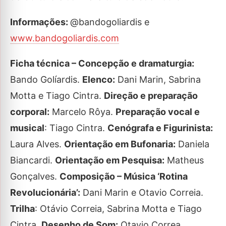
Informações:
@bandogoliardis e
www.bandogoliardis.com
Ficha técnica – Concepção e dramaturgia:
Bando Golíardis.
Elenco:
Dani Marin, Sabrina
Motta e Tiago Cintra.
Direção e preparação
corporal:
Marcelo Rôya.
Preparação vocal e
musical
: Tiago Cintra.
Cenógrafa e Figurinista:
Laura Alves.
Orientação em Bufonaria:
Daniela
Biancardi.
Orientação em Pesquisa:
Matheus
Gonçalves.
Composição – Música ‘Rotina
Revolucionária’:
Dani Marin e Otavio Correia.
Trilha
: Otávio Correia, Sabrina Motta e Tiago
Cintra.
Desenho de Som:
Otavio Correa.