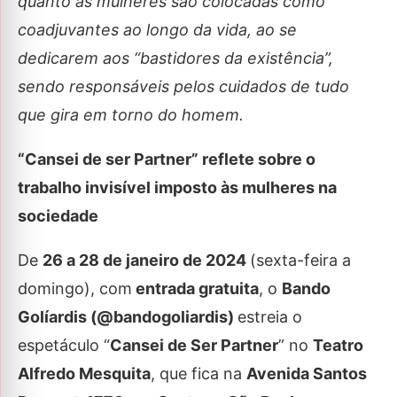
quanto as mulheres são colocadas como
coadjuvantes ao longo da vida, ao se
dedicarem aos “bastidores da existência”,
sendo responsáveis pelos cuidados de tudo
que gira em torno do homem.
“Cansei de ser Partner” reflete sobre o
trabalho invisível imposto às mulheres na
sociedade
De
26 a 28 de janeiro de 2024
(sexta-feira a
domingo), com
entrada gratuita
, o
Bando
Golíardis (
@bandogoliardis)
estreia o
espetáculo “
Cansei de Ser Partner
” no
Teatro
Alfredo Mesquita
, que fica na
Avenida Santos