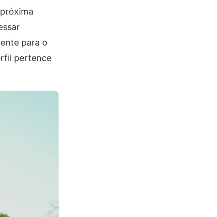
 próxima
essar
nente para o
fil pertence