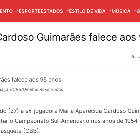
MENTO
ESPORTE
ESTADOS
ESTILO DE VIDA
MÚSICA
G
Cardoso Guimarães falece aos
A-
gação/CBB/Direitos Reservados
ado (27) a ex-jogadora Maria Aparecida Cardoso Guim
uistar o Campeonato Sul-Americano nos anos de 1954 
Basquete (CBB).