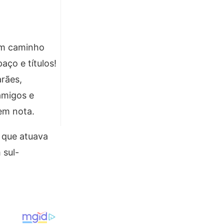
 um caminho
ço e títulos!
rães,
amigos e
 em nota.
, que atuava
 sul-