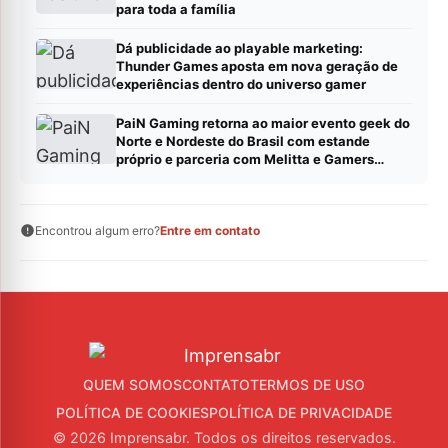
para toda a família
Dá publicidade ao playable marketing:
Thunder Games aposta em nova geração de
experiências dentro do universo gamer
PaiN Gaming retorna ao maior evento geek do
Norte e Nordeste do Brasil com estande
próprio e parceria com Melitta e Gamers
Brawl
Encontrou algum erro?
Entre em contato
QUEM SOMOS
CONTATO
TERMOS DE USO
POLÍTICA DE COOKIES
POLÍTICA DE PRIVACIDADE
© 2026 Imprensabr. Todos os direitos reservados.