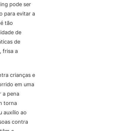
ing pode ser
 para evitar a
 é tão
lidade de
áticas de
 frisa a
tra crianças e
orrido em uma
r a pena
m torna
 auxílio ao
ssoas contra