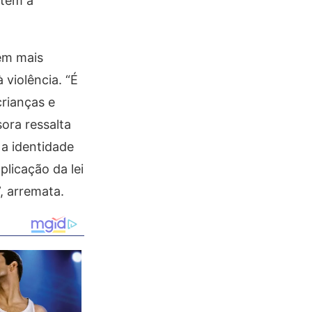
 têm a
em mais
 violência. “É
crianças e
sora ressalta
 a identidade
licação da lei
, arremata.