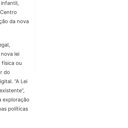
nfantil,
o Centro
ação da nova
egal,
nova lei
 física ou
ir do
ital. “A Lei
xistente”,
 à exploração
as políticas