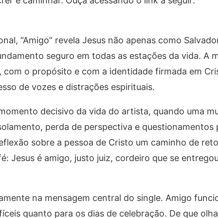
crer e caminhar. Ouça acessando o link a seguir:
nal, “Amigo” revela Jesus não apenas como Salvado
 fundamento seguro em todas as estações da vida. A 
com o propósito e com a identidade firmada em Cri
so de vozes e distrações espirituais.
 momento decisivo da vida do artista, quando uma m
solamento, perda de perspectiva e questionamentos 
reflexão sobre a pessoa de Cristo um caminho de reto
: Jesus é amigo, justo juiz, cordeiro que se entrego
retamente na mensagem central do single. Amigo fun
difíceis quanto para os dias de celebração. De que ol