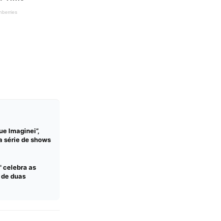
ue Imaginei”,
a série de shows
 celebra as
s de duas