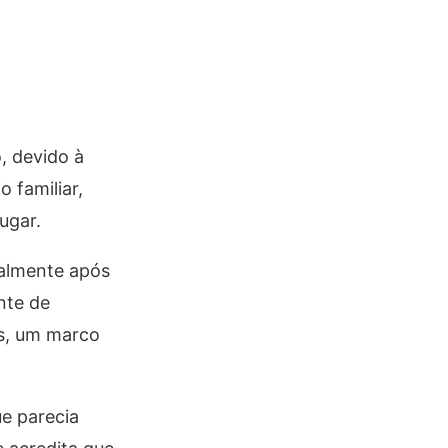
, devido à
 familiar,
ugar.
ialmente após
ante de
us, um marco
ue parecia