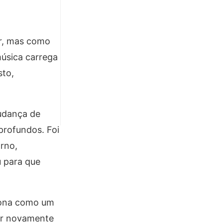
r, mas como
música carrega
sto,
udança de
profundos. Foi
rno,
u para que
ciona como um
har novamente