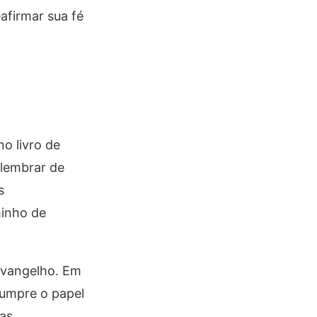
afirmar sua fé
o livro de
 lembrar de
s
minho de
Evangelho. Em
cumpre o papel
 as