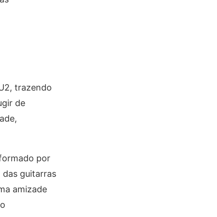
 U2, trazendo
ugir de
dade,
 formado por
 das guitarras
 uma amizade
io