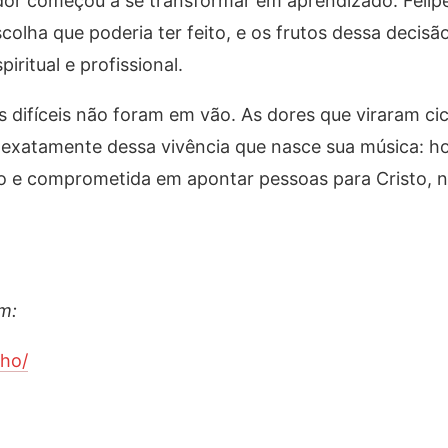
dor começou a se transformar em aprendizado. Felipe
scolha que poderia ter feito, e os frutos dessa decisã
ritual e profissional.
 difíceis não foram em vão. As dores que viraram cic
é exatamente dessa vivência que nasce sua música: h
o e comprometida em apontar pessoas para Cristo, 
m:
lho/