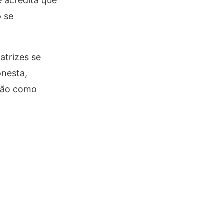
 acredita que
o se
atrizes se
onesta,
não como