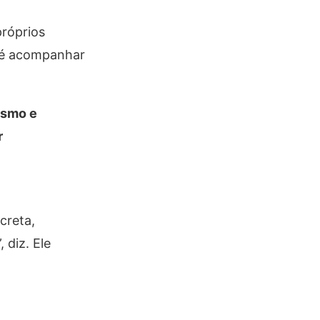
próprios
o é acompanhar
ismo e
r
creta,
 diz. Ele