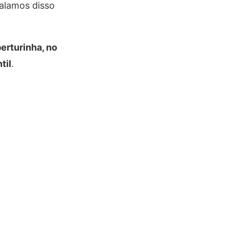
alamos disso
erturinha, no
til
.