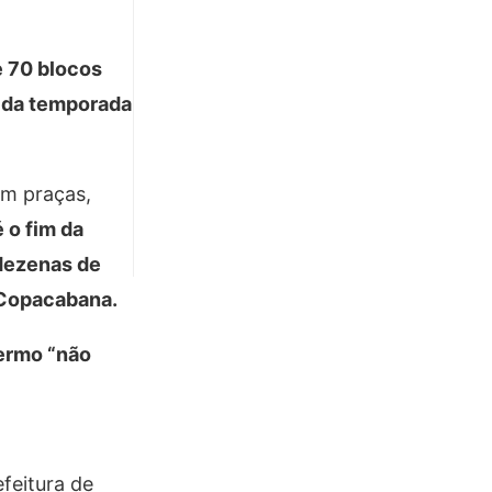
e 70 blocos
a da temporada
am praças,
 o fim da
 dezenas de
 Copacabana.
termo “não
feitura de