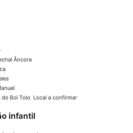
o
echal Âncora
ica
eles
Manuel
 do Boi Tolo Local a confirmar
 infantil