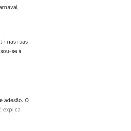
arnaval,
tir nas ruas
ssou-se a
.
re adesão. O
 explica