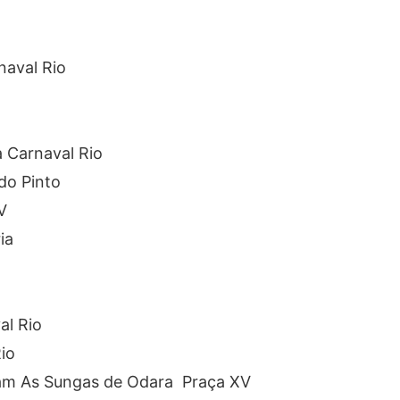
naval Rio
 Carnaval Rio
do Pinto
V
ia
al Rio
io
dam As Sungas de Odara Praça XV