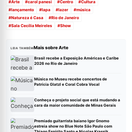
#
Arte
#
carol panesi
#
Centro
#
Cultura
#
lançamento
#
lapa
#
lazer
#
música
#
Natureza é Casa
#
Rio de Janeiro
#
Sala Cecília Meireles
#
Show
Mais sobre Arte
LEIA TAMBÉM
Brasil recebe a Exposição Américas e Caribe
2026 no Rio de Janeiro
Música no Museu recebe concertos de
Patrícia Glatzl e Coral Cobra Vocal
Conheça o projeto social que está mudando a
cara da maior comunidade de Minas Gerais
Premiado guitarrista baiano Igor Gnomo
estreia show no Blue Note São Paulo com
Thiago Espírito Santo e Nicolas Krassik