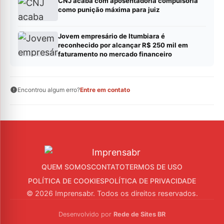
CNJ acaba com aposentadoria compulsória
como punição máxima para juiz
Jovem empresário de Itumbiara é
reconhecido por alcançar R$ 250 mil em
faturamento no mercado financeiro
Encontrou algum erro?
Entre em contato
QUEM SOMOS
CONTATO
TERMOS DE USO
POLÍTICA DE COOKIES
POLÍTICA DE PRIVACIDADE
© 2026 Imprensabr. Todos os direitos reservados.
Desenvolvido por
Rede de Sites BR