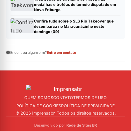
medalhas e troféus de torneio disputado em
Nova Friburgo
Confira tudo sobre o SLS Rio Takeover que
desembarca no Maracanãzinho neste
domingo (09)
Encontrou algum erro?
Entre em contato
QUEM SOMOS
CONTATO
TERMOS DE USO
POLÍTICA DE COOKIES
POLÍTICA DE PRIVACIDADE
© 2026 Imprensabr. Todos os direitos reservados.
Desenvolvido por
Rede de Sites BR