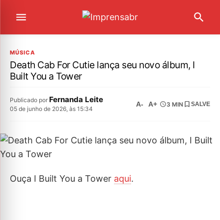
MÚSICA
Death Cab For Cutie lança seu novo álbum, I
Built You a Tower
Fernanda Leite
Publicado por
A-
A+
3 MIN
SALVE
05 de junho de 2026, às 15:34
Ouça I Built You a Tower
aqui
.