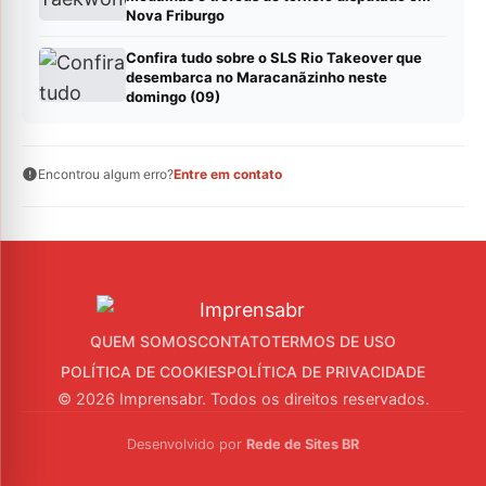
Nova Friburgo
Confira tudo sobre o SLS Rio Takeover que
desembarca no Maracanãzinho neste
domingo (09)
Encontrou algum erro?
Entre em contato
QUEM SOMOS
CONTATO
TERMOS DE USO
POLÍTICA DE COOKIES
POLÍTICA DE PRIVACIDADE
© 2026 Imprensabr. Todos os direitos reservados.
Desenvolvido por
Rede de Sites BR