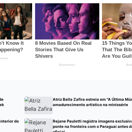
de
Atriz Bella Zafira estreia em "A Última Mú
eek
amadurecimento artístico na minissérie
interior do
Rejane Pauletti registra imagens exclusi
ponte na fronteira com o Paraguai antes d
oficial