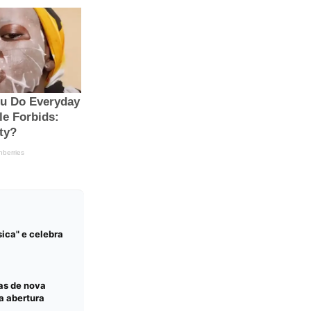
sica" e celebra
vas de nova
a abertura