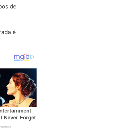
upos de
rada é