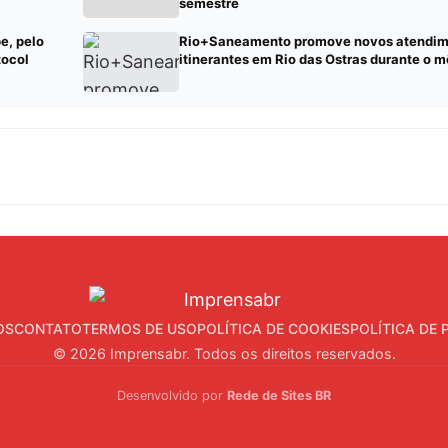
semestre
e, pelo
Rio+Saneamento promove novos atendim
tocol
itinerantes em Rio das Ostras durante o 
OS
CONTATO
TERMOS DE USO
POLÍTICA DE COOKIES
POLÍTICA DE 
© 2026 Imprensabr. Todos os direitos reservados.
Desenvolvido por
Rede de Sites BR