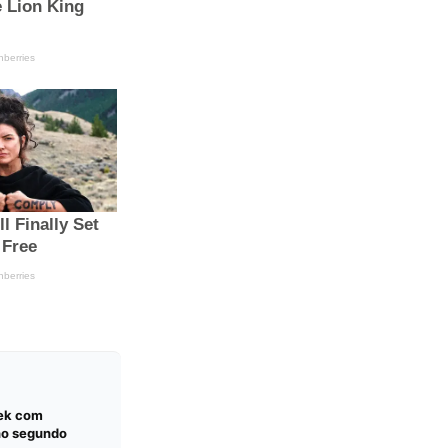
eek com
no segundo