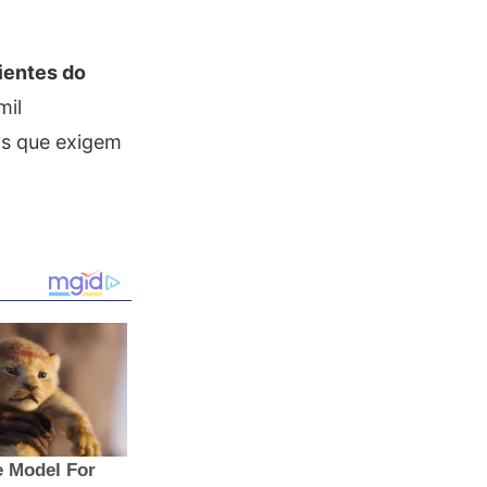
ientes do
mil
os que exigem