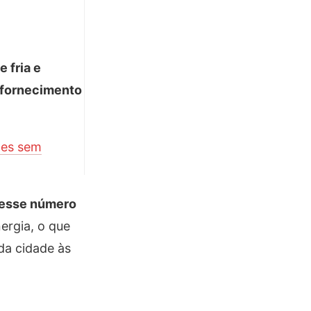
 fria e
 fornecimento
tes sem
 esse número
ergia, o que
da cidade às