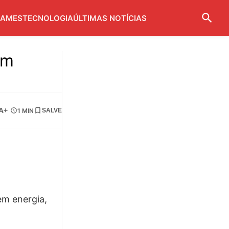
AMES
TECNOLOGIA
ÚLTIMAS NOTÍCIAS
em
A+
1 MIN
SALVE
em energia,