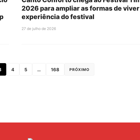
2026 para ampliar as formas de viver
op
experiência do festival
27 de julho de 2026
3
4
5
…
168
PRÓXIMO