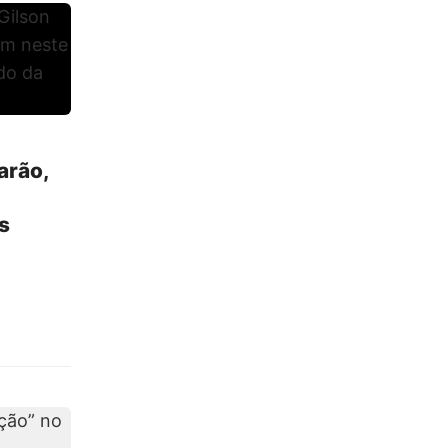
arão,
s