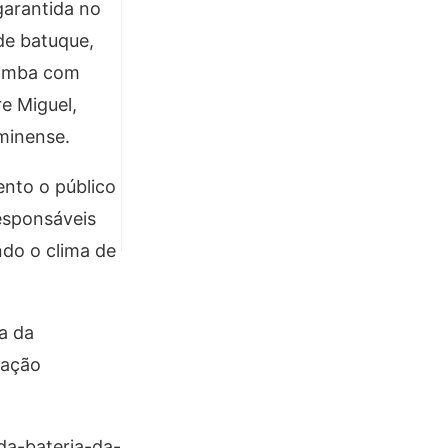
garantida no
de batuque,
samba com
e Miguel,
minense.
nto o público
esponsáveis
ndo o clima de
ra da
ração
da-bateria-da-