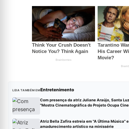
Entretenimento
LEIA TAMBÉM EM
Com presença da atriz Juliane Araújo, Santa Lu
"Mostra Cinematográfica do Projeto Ocupa Cin
Atriz Bella Zafira estreia em "A Última Música" 
amadurecimento artístico na minissérie