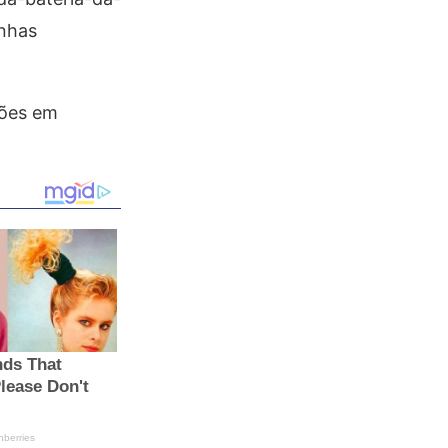
nhas
ções em