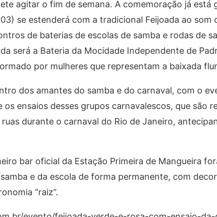
ete agitar o fim de semana. A comemoração já está 
03) se estenderá com a tradicional Feijoada ao som 
ontros de baterias de escolas de samba e rodas de 
dada será a Bateria da Mocidade Independente de Padr
ormado por mulheres que representam a baixada flu
ntro dos amantes do samba e do carnaval, com o eve
 os ensaios desses grupos carnavalescos, que são r
s ruas durante o carnaval do Rio de Janeiro, antecipa
meiro bar oficial da Estação Primeira de Mangueira fo
o samba e da escola de forma permanente, com deco
onomia “raiz”.
com.br/evento/feijoada-verde-e-rosa-com-ensaio-da-