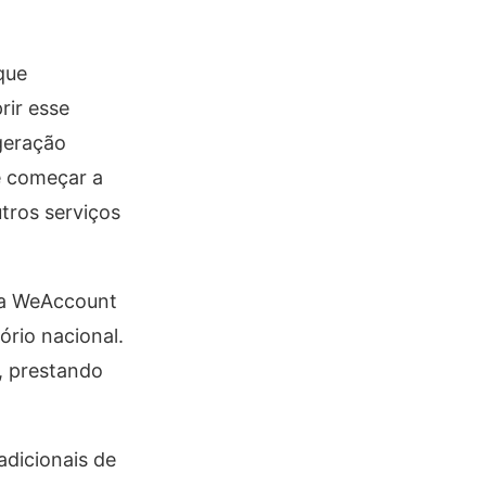
que
rir esse
 geração
e começar a
utros serviços
 a WeAccount
ório nacional.
, prestando
adicionais de