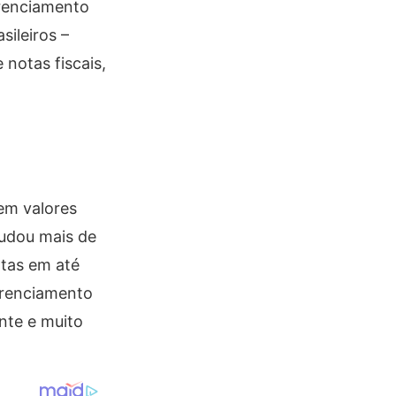
erenciamento
sileiros –
notas fiscais,
em valores
judou mais de
otas em até
erenciamento
ente e muito