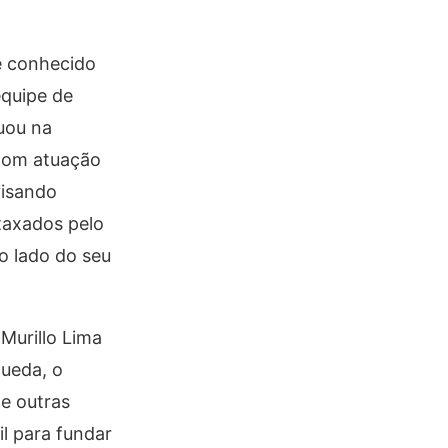
 é conhecido
equipe de
uou na
Com atuação
visando
 taxados pelo
o lado do seu
Murillo Lima
hueda, o
de outras
l para fundar