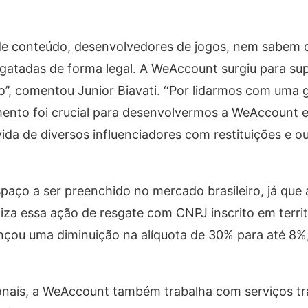
s de conteúdo, desenvolvedores de jogos, nem sabem 
atadas de forma legal. A WeAccount surgiu para sup
’’, comentou Junior Biavati. ‘‘Por lidarmos com uma
mento foi crucial para desenvolvermos a WeAccount 
vida de diversos influenciadores com restituições e o
ço a ser preenchido no mercado brasileiro, já que
za essa ação de resgate com CNPJ inscrito em territ
ançou uma diminuição na alíquota de 30% para até 8%
ionais, a WeAccount também trabalha com serviços tr