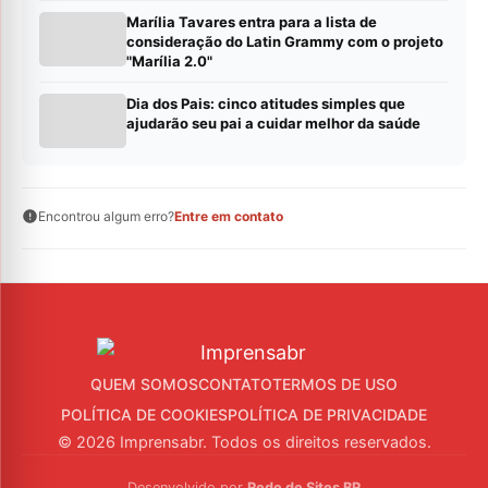
Marília Tavares entra para a lista de
consideração do Latin Grammy com o projeto
"Marília 2.0"
Dia dos Pais: cinco atitudes simples que
ajudarão seu pai a cuidar melhor da saúde
Encontrou algum erro?
Entre em contato
QUEM SOMOS
CONTATO
TERMOS DE USO
POLÍTICA DE COOKIES
POLÍTICA DE PRIVACIDADE
© 2026 Imprensabr. Todos os direitos reservados.
Desenvolvido por
Rede de Sites BR