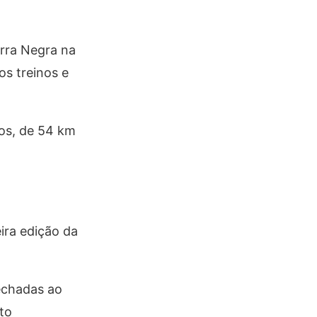
erra Negra na
s treinos e
sos, de 54 km
ira edição da
echadas ao
to