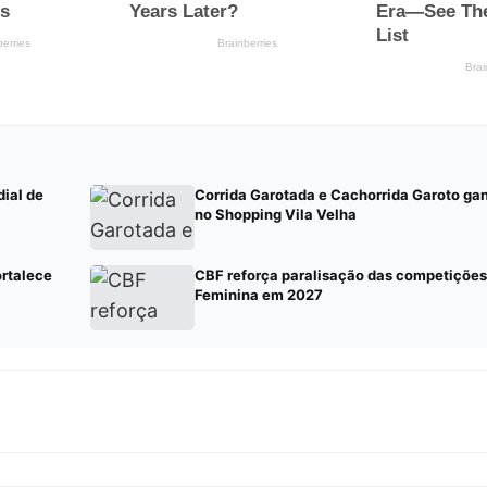
ial de
Corrida Garotada e Cachorrida Garoto g
no Shopping Vila Velha
ortalece
CBF reforça paralisação das competiçõe
Feminina em 2027