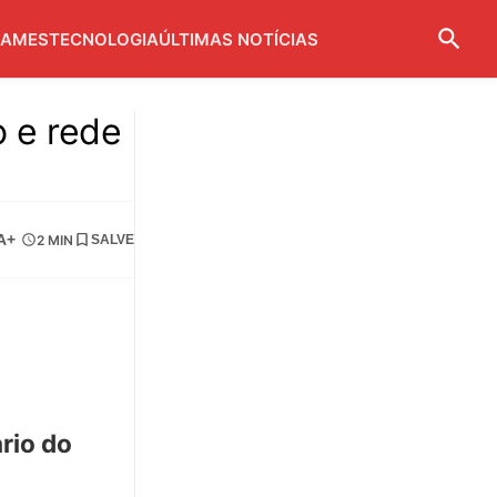
AMES
TECNOLOGIA
ÚLTIMAS NOTÍCIAS
o e rede
A+
2 MIN
SALVE
ário do