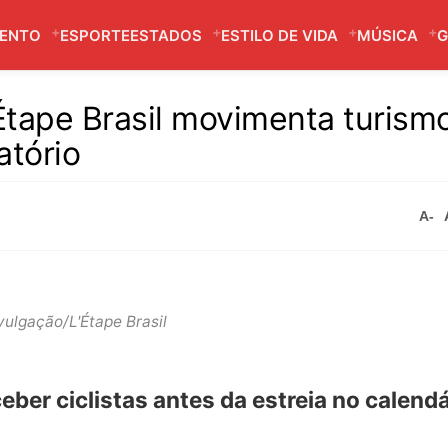
MENTO
ESPORTE
ESTADOS
ESTILO DE VIDA
MÚSICA
G
’Étape Brasil movimenta turism
atório
A-
vulgação/L'Étape Brasil
eber ciclistas antes da estreia no calend