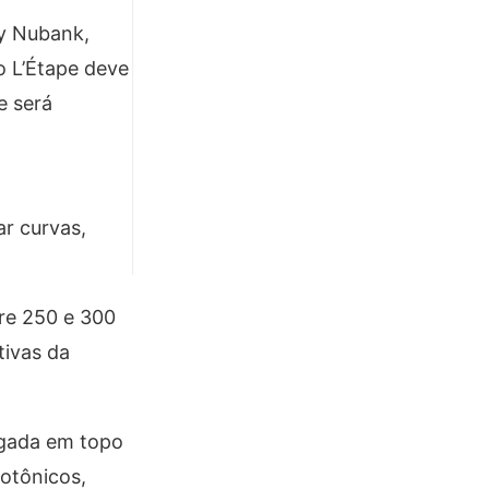
by Nubank,
o L’Étape deve
e será
ar curvas,
re 250 e 300
tivas da
egada em topo
otônicos,