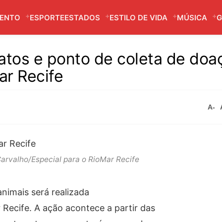
MENTO
ESPORTE
ESTADOS
ESTILO DE VIDA
MÚSICA
G
atos e ponto de coleta de doa
ar Recife
A-
Carvalho/Especial para o RioMar Recife
nimais será realizada
 Recife. A ação acontece a partir das