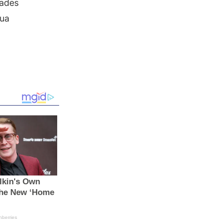
dades
sua