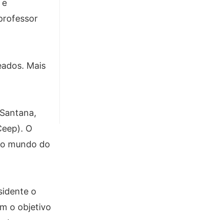
 e
professor
eados. Mais
 Santana,
Ceep). O
 no mundo do
sidente o
m o objetivo