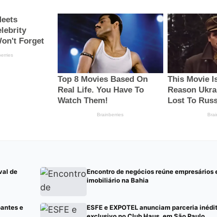
val de
Encontro de negócios reúne empresários
imobiliário na Bahia
pantes e
ESFE e EXPOTEL anunciam parceria inédi
exclusivo no Club Haus, em São Paulo