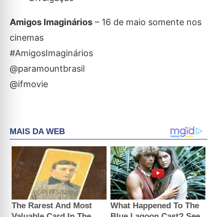
Amigos Imaginários
– 16 de maio somente nos
cinemas
#AmigosImaginários
@paramountbrasil
@ifmovie