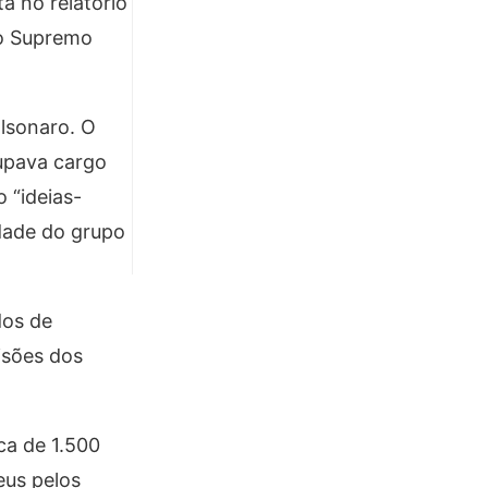
á no relatório
 do Supremo
olsonaro. O
upava cargo
 “ideias-
idade do grupo
dos de
isões dos
ca de 1.500
eus pelos