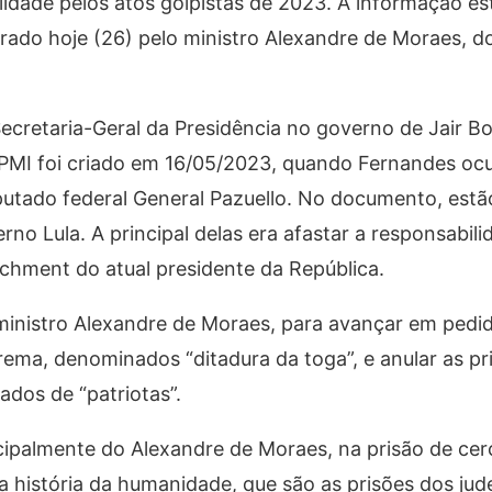
idade pelos atos golpistas de 2023. A informação est
 retirado hoje (26) pelo ministro Alexandre de Moraes,
ecretaria-Geral da Presidência no governo de Jair B
PMI foi criado em 16/05/2023, quando Fernandes oc
utado federal General Pazuello. No documento, estão
rno Lula. A principal delas era afastar a responsabil
achment do atual presidente da República.
 ministro Alexandre de Moraes, para avançar em pedi
ema, denominados “ditadura da toga”, e anular as pr
ados de “patriotas”.
cipalmente do Alexandre de Moraes, na prisão de cer
 história da humanidade, que são as prisões dos jud