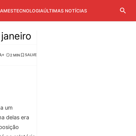
AMES
TECNOLOGIA
ÚLTIMAS NOTÍCIAS
janeiro
A+
2 MIN
SALVE
ia um
ma delas era
oposição