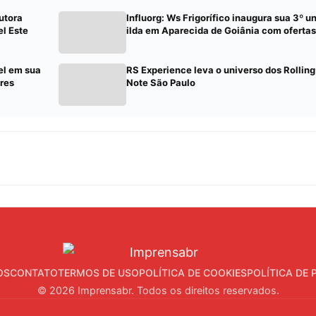
utora
Influorg: Ws Frigorífico inaugura sua 3º u
l Este
ilda em Aparecida de Goiânia com ofertas
el em sua
RS Experience leva o universo dos Rolling
res
Note São Paulo
OS
CONTATO
TERMOS DE USO
POLÍTICA DE COOKIES
POLÍTICA DE 
© 2026 Imprensabr. Todos os direitos reservados.