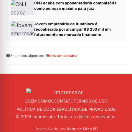
CNJ acaba com aposentadoria compulsória
como punição máxima para juiz
Jovem empresário de Itumbiara é
reconhecido por alcançar R$ 250 mil em
faturamento no mercado financeiro
Encontrou algum erro?
Entre em contato
QUEM SOMOS
CONTATO
TERMOS DE USO
POLÍTICA DE COOKIES
POLÍTICA DE PRIVACIDADE
© 2026 Imprensabr. Todos os direitos reservados.
Desenvolvido por
Rede de Sites BR