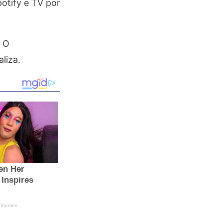
otify e TV por
. O
liza.