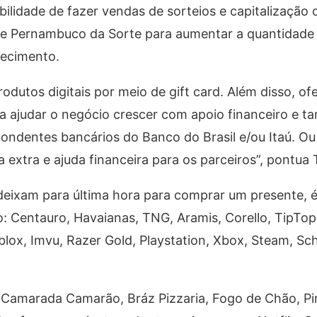
lidade de fazer vendas de sorteios e capitalização
a e Pernambuco da Sorte para aumentar a quantidade
lecimento.
rodutos digitais por meio de gift card. Além disso, o
ra ajudar o negócio crescer com apoio financeiro e t
pondentes bancários do Banco do Brasil e/ou Itaú. Ou
extra e ajuda financeira para os parceiros”, pontua 
deixam para última hora para comprar um presente, é
: Centauro, Havaianas, TNG, Aramis, ­­­Corello, TipTo
lox, Imvu, Razer Gold, Playstation, Xbox, Steam, Sch
o: Camarada Camarão, Bráz Pizzaria, Fogo de Chão, Pi