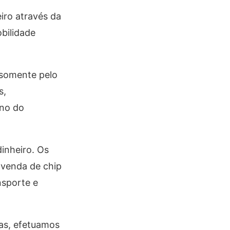
iro através da
bilidade
 somente pelo
s,
ono do
dinheiro. Os
 venda de chip
nsporte e
ras, efetuamos