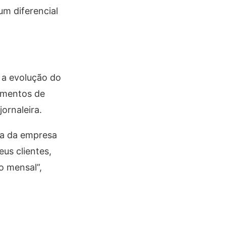
um diferencial
 a evolução do
amentos de
ornaleira.
nha da empresa
us clientes,
o mensal”,