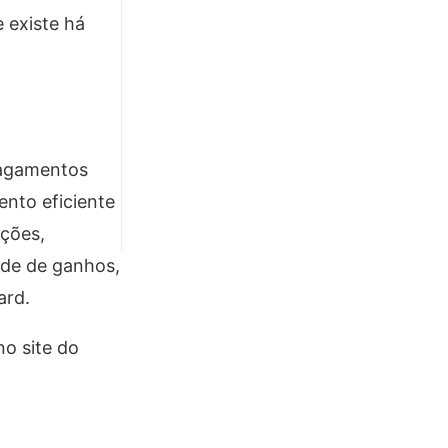
 existe há
Pagamentos
nto eficiente
ações,
ade de ganhos,
ard.
o site do