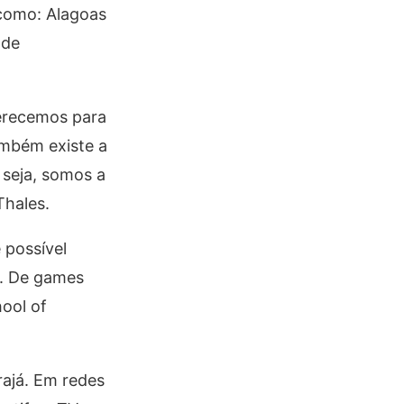
 como: Alagoas
 de
ferecemos para
ambém existe a
 seja, somos a
Thales.
 possível
p. De games
ool of
rajá. Em redes