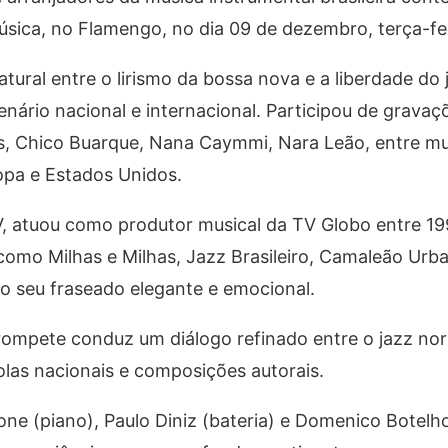
sica, no Flamengo, no dia 09 de dezembro, terça-fei
tural entre o lirismo da bossa nova e a liberdade do 
nário nacional e internacional. Participou de gravaç
os, Chico Buarque, Nana Caymmi, Nara Leão, entre mu
opa e Estados Unidos.
TV, atuou como produtor musical da TV Globo entre 19
omo Milhas e Milhas, Jazz Brasileiro, Camaleão Urba
do seu fraseado elegante e emocional.
 trompete conduz um diálogo refinado entre o jazz no
rolas nacionais e composições autorais.
ne (piano), Paulo Diniz (bateria) e Domenico Botelh