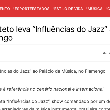
MENTO
ESPORTE
ESTADOS
ESTILO DE VIDA
MÚSICA
G
to leva “Influências do Jazz”
engo
A-
 é referência no cenário nacional e internacional
ta “Influências do Jazz”, show comandado por um d
 arranjadores da música instrumental brasileira con