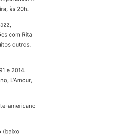
ra, às 20h.
jazz,
ões com Rita
itos outros,
91 e 2014.
no, L’Amour,
rte-americano
o (baixo