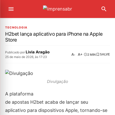
TECNOLOGIA
H2bet lança aplicativo para iPhone na Apple
Store
Livia Aragão
Publicado por
A-
A+
2 MIN
SALVE
25 de maio de 2026, às 17:23
Divulgação
A plataforma
de apostas H2bet acaba de lançar seu
aplicativo para dispositivos Apple, tornando-se