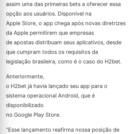
assim uma das primeiras bets a oferecer essa
opção aos usuários. Disponível na
Apple Store, o app chega após novas diretrizes
da Apple permitirem que empresas
de apostas distribuam seus aplicativos, desde
que cumpram todos os requisitos da
legislação brasileira, como é o caso do H2bet.
Anteriormente,
o H2bet já havia lançado seu app para o
sistema operacional Android, que é
disponibilizado
no Google Play Store.
“Esse lançamento reafirma nossa posição de