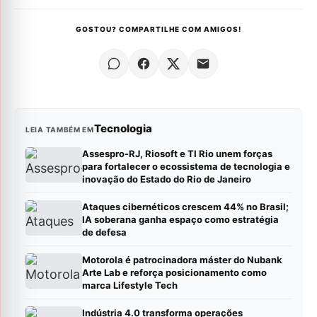
GOSTOU? COMPARTILHE COM AMIGOS!
Tecnologia
LEIA TAMBÉM EM
Assespro-RJ, Riosoft e TI Rio unem forças
para fortalecer o ecossistema de tecnologia e
inovação do Estado do Rio de Janeiro
Ataques cibernéticos crescem 44% no Brasil;
IA soberana ganha espaço como estratégia
de defesa
Motorola é patrocinadora máster do Nubank
Arte Lab e reforça posicionamento como
marca Lifestyle Tech
Indústria 4.0 transforma operações