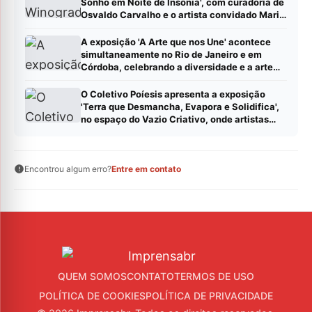
Sonho em Noite de Insônia', com curadoria de
Osvaldo Carvalho e o artista convidado Mario
Camargo, no Centro Cultural Correios RJ
A exposição 'A Arte que nos Une' acontece
simultaneamente no Rio de Janeiro e em
Córdoba, celebrando a diversidade e a arte
contemporânea latino-americana Leia mais
em: https://imprensabr.com/collab/?
O Coletivo Poíesis apresenta a exposição
status=published (Postar pauta – Imprensabr)
'Terra que Desmancha, Evapora e Solidifica',
no espaço do Vazio Criativo, onde artistas
visuais trazem manifestos visuais criados em
duplas.
Encontrou algum erro?
Entre em contato
QUEM SOMOS
CONTATO
TERMOS DE USO
POLÍTICA DE COOKIES
POLÍTICA DE PRIVACIDADE