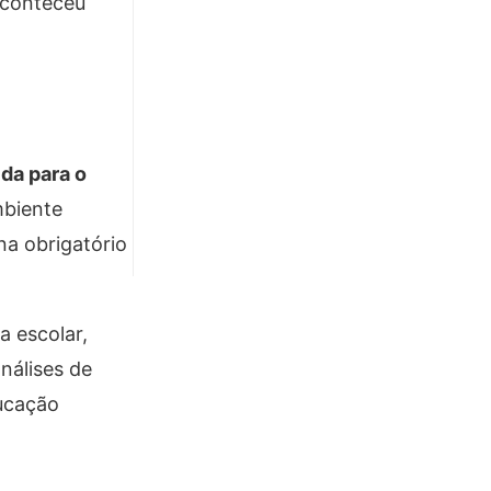
aconteceu
da para o
mbiente
na obrigatório
a escolar,
nálises de
ducação