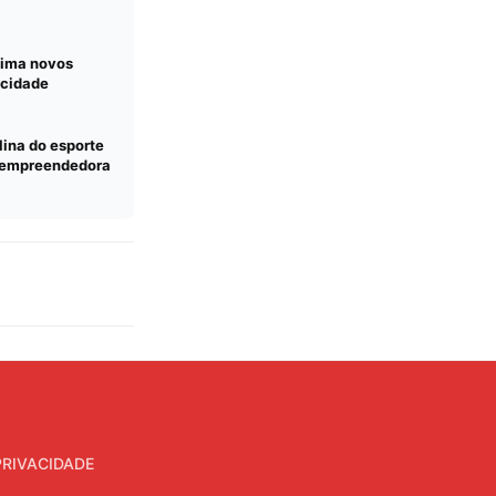
xima novos
icidade
lina do esporte
e empreendedora
PRIVACIDADE