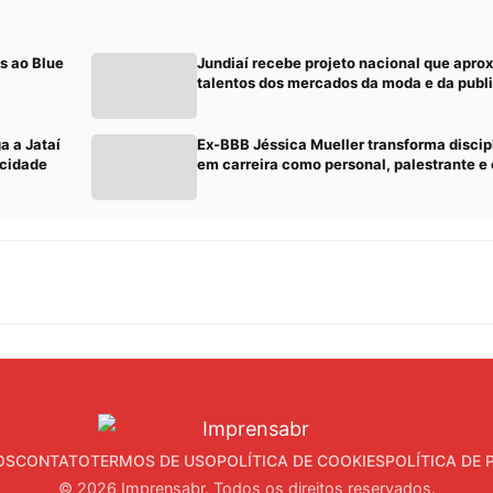
s ao Blue
Jundiaí recebe projeto nacional que apro
talentos dos mercados da moda e da publ
a a Jataí
Ex-BBB Jéssica Mueller transforma discip
icidade
em carreira como personal, palestrante 
OS
CONTATO
TERMOS DE USO
POLÍTICA DE COOKIES
POLÍTICA DE 
© 2026 Imprensabr. Todos os direitos reservados.