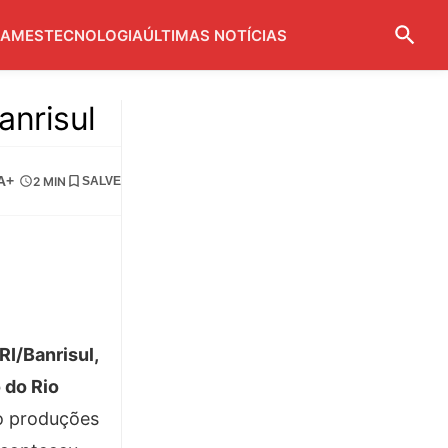
AMES
TECNOLOGIA
ÚLTIMAS NOTÍCIAS
anrisul
A+
2 MIN
SALVE
RI/Banrisul,
 do Rio
do produções