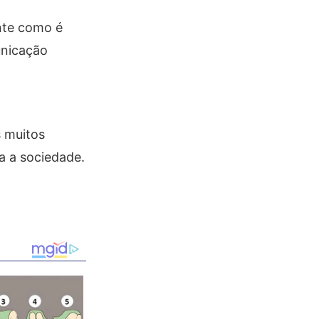
nte como é
unicação
s muitos
a a sociedade.