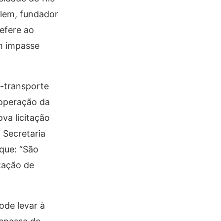
elem, fundador
refere ao
um impasse
-transporte
 operação da
va licitação
 Secretaria
 que: “São
ização de
ode levar à