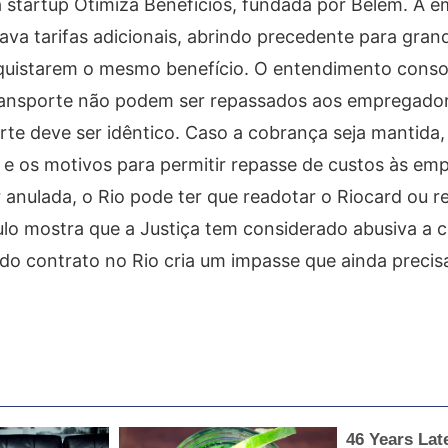
a startup Otimiza Benefícios, fundada por Belem. A 
ava tarifas adicionais, abrindo precedente para gran
nquistarem o mesmo benefício. O entendimento conso
transporte não podem ser repassados aos empregador
rte deve ser idêntico. Caso a cobrança seja mantida,
la e os motivos para permitir repasse de custos às em
 anulada, o Rio pode ter que readotar o Riocard ou r
aulo mostra que a Justiça tem considerado abusiva a 
e do contrato no Rio cria um impasse que ainda precis