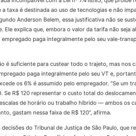
ada incompatível com a Lei nº 7.418/85, que proíbe 
 a taxa é destinada ao uso de tecnologias e não impa
segundo Anderson Belem, essa justificativa não se sust
. Ele explica que, embora o valor da tarifa não seja a
: o empregado paga integralmente pelo seu vale-trans
o é suficiente para custear todo o trajeto, mas nos 
mpregado paga integralmente pelo seu VT e, portant
excede os 6% é assumido pelo empregador. “Se um tr
. Se R$ 120 representar o custo total do deslocame
 escalas de horário ou trabalho híbrido — ambos os c
to, gastam nessa faixa de R$ 120”, afirma.
decisões do Tribunal de Justiça de São Paulo, que r