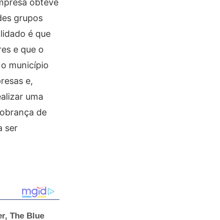
empresa obteve
des grupos
lidado é que
es e que o
 o município
presas e,
ealizar uma
cobrança de
a ser