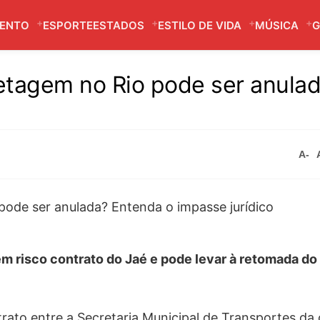
MENTO
ESPORTE
ESTADOS
ESTILO DE VIDA
MÚSICA
G
hetagem no Rio pode ser anula
A-
em risco contrato do Jaé e pode levar à retomada d
ontrato entre a Secretaria Municipal de Transportes da