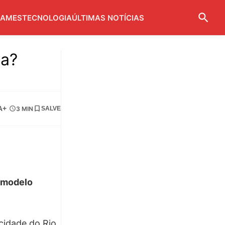
AMES
TECNOLOGIA
ÚLTIMAS NOTÍCIAS
da?
A+
3 MIN
SALVE
o modelo
 cidade do Rio