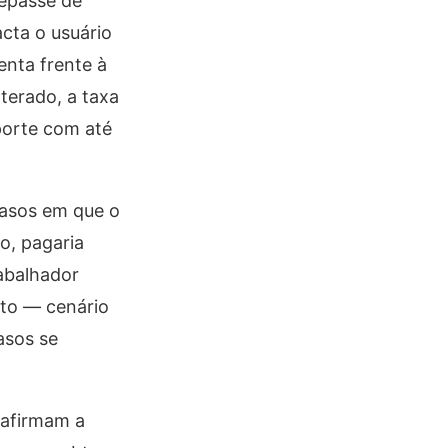
repasse de
cta o usuário
enta frente à
lterado, a taxa
porte com até
casos em que o
o, pagaria
abalhador
nto — cenário
asos se
eafirmam a