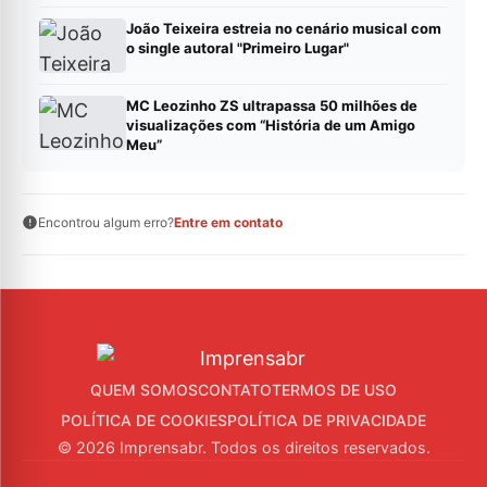
João Teixeira estreia no cenário musical com
o single autoral "Primeiro Lugar"
MC Leozinho ZS ultrapassa 50 milhões de
visualizações com “História de um Amigo
Meu”
Encontrou algum erro?
Entre em contato
QUEM SOMOS
CONTATO
TERMOS DE USO
POLÍTICA DE COOKIES
POLÍTICA DE PRIVACIDADE
© 2026 Imprensabr. Todos os direitos reservados.