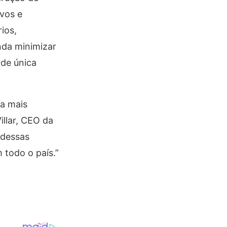
ivos e
ios,
nda minimizar
ade única
 a mais
illar, CEO da
 dessas
 todo o país.”