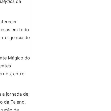
nalytics
da
oferecer
presas em todo
nteligência de
ante Mágico do
ientes
rnos, entre
 a jornada de
o da Talend,
trução de