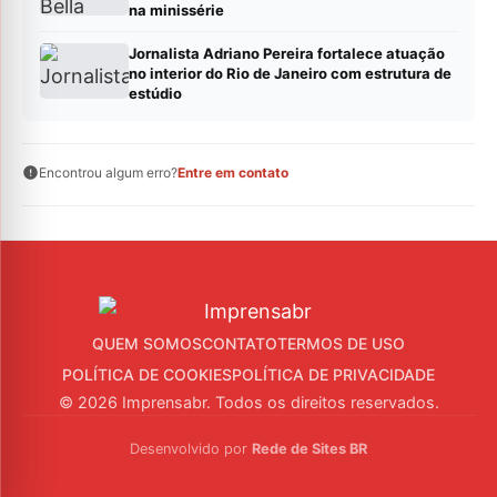
na minissérie
Jornalista Adriano Pereira fortalece atuação
no interior do Rio de Janeiro com estrutura de
estúdio
Encontrou algum erro?
Entre em contato
QUEM SOMOS
CONTATO
TERMOS DE USO
POLÍTICA DE COOKIES
POLÍTICA DE PRIVACIDADE
© 2026 Imprensabr. Todos os direitos reservados.
Desenvolvido por
Rede de Sites BR