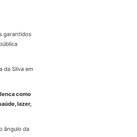
s garantidos
pública
a da Silva em
 elenca como
aúde, lazer,
o ângulo da