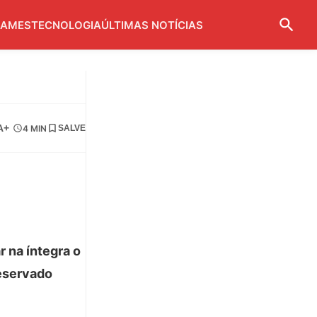
AMES
TECNOLOGIA
ÚLTIMAS NOTÍCIAS
A+
4 MIN
SALVE
 na íntegra o
reservado