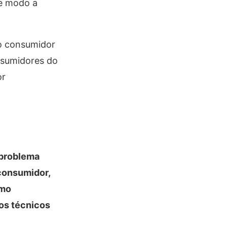
de modo a
ao consumidor
nsumidores do
or
 problema
consumidor,
imo
ãos técnicos