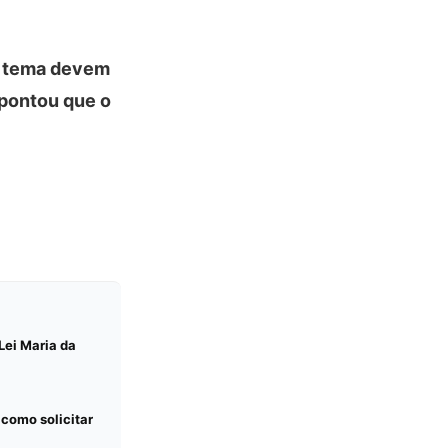
o tema devem
apontou que o
Lei Maria da
 como solicitar