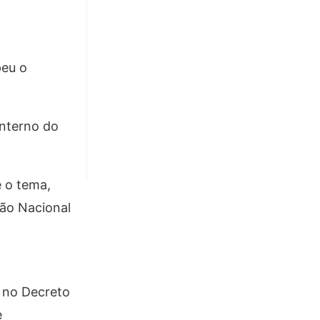
peu o
interno do
 o tema,
ção Nacional
s no Decreto
e