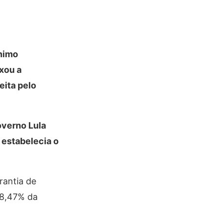
ínimo
xou a
eita pelo
overno Lula
e estabelecia o
rantia de
48,47% da