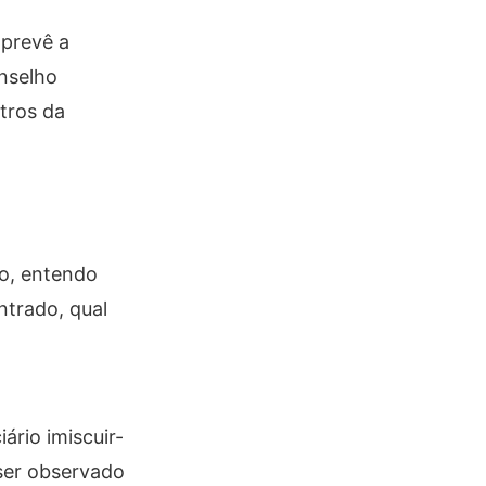
 prevê a
onselho
tros da
do, entendo
ntrado, qual
ário imiscuir-
 ser observado