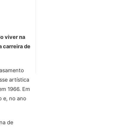
do viver na
 carreira de
 casamento
se artística
, em 1966. Em
o e, no ano
ana de