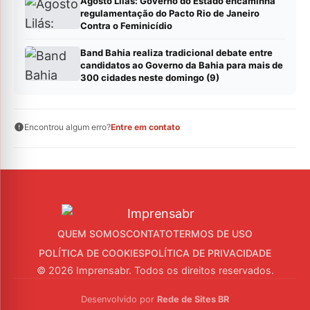
Agosto Lilás: Governo do Estado encaminha
regulamentação do Pacto Rio de Janeiro
Contra o Feminicídio
Band Bahia realiza tradicional debate entre
candidatos ao Governo da Bahia para mais de
300 cidades neste domingo (9)
Encontrou algum erro?
Entre em contato
QUEM SOMOS
CONTATO
TERMOS DE USO
POLÍTICA DE COOKIES
POLÍTICA DE PRIVACIDADE
© 2026 Imprensabr. Todos os direitos reservados.
Desenvolvido por
Rede de Sites BR