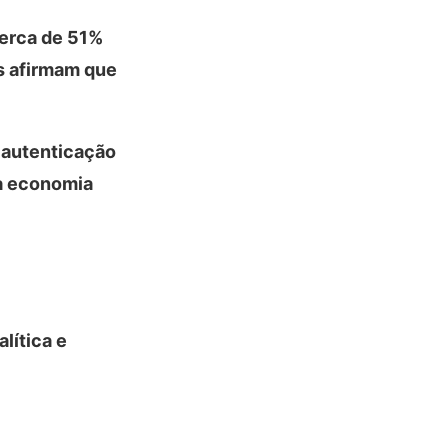
cerca de 51%
es afirmam que
 autenticação
da economia
lítica e