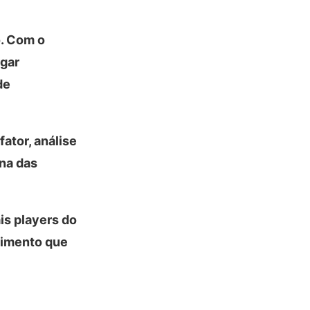
o. Com o
rgar
de
fator, análise
ina das
is players do
vimento que