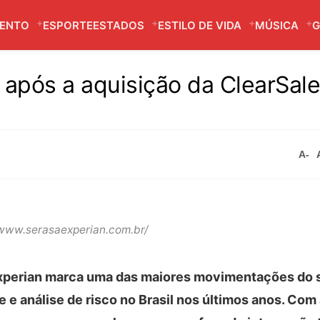
MENTO
ESPORTE
ESTADOS
ESTILO DE VIDA
MÚSICA
G
após a aquisição da ClearSale
A-
/www.serasaexperian.com.br/
xperian marca uma das maiores movimentações do s
e e análise de risco no Brasil nos últimos anos. Com