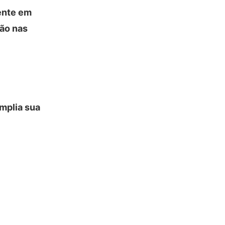
ente em
ção nas
amplia sua