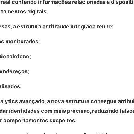
eal contendo informações relacionadas a dispositi
tamentos digitais.
as, a estrutura antifraude integrada reúne:
os monitorados;
de telefone;
endereços;
alisados.
analytics avançado, a nova estrutura consegue atribu
dar identidades com mais precisão, reduzindo falsos
ar comportamentos suspeitos.