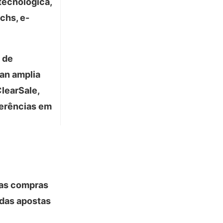
tecnológica,
chs, e-
 de
ian amplia
learSale,
ferências em
das compras
 das apostas