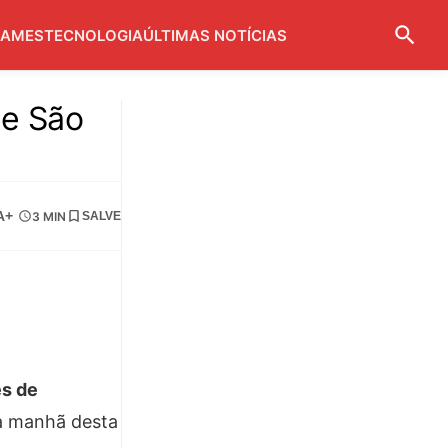
AMES
TECNOLOGIA
ÚLTIMAS NOTÍCIAS
de São
A+
3 MIN
SALVE
es de
 a manhã desta