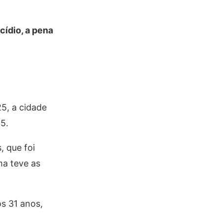
cídio, a pena
5, a cidade
15.
 que foi
ma teve as
os 31 anos,