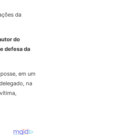
gações da
autor do
de defesa da
e posse, em um
 delegado, na
vítima,