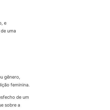
o, e
r de uma
eu gênero,
ição feminina.
esfecho de um
se sobre a