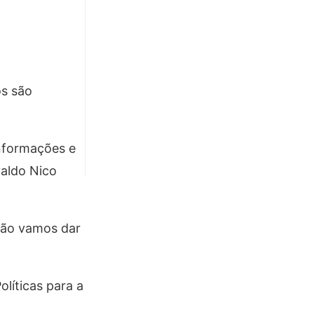
os são
nformações e
valdo Nico
 não vamos dar
líticas para a