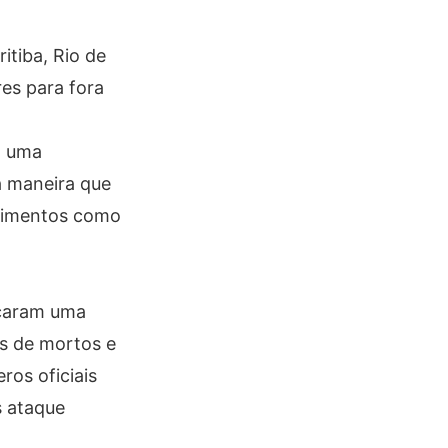
itiba, Rio de
es para fora
m uma
a maneira que
ecimentos como
nçaram uma
s de mortos e
ros oficiais
s ataque