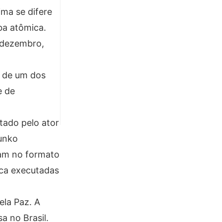
ima se difere
ba atômica.
e dezembro,
s de um dos
e de
tado pelo ator
Junko
uam no formato
ca executadas
ela Paz. A
a no Brasil.