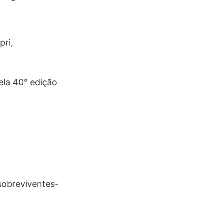
pri,
ela 40° edição
sobreviventes-
.