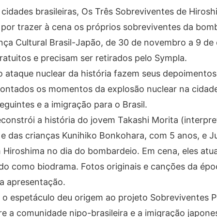
cidades brasileiras, Os Três Sobreviventes de Hirosh
por trazer à cena os próprios sobreviventes da bom
nça Cultural Brasil-Japão, de 30 de novembro a 9 d
ratuitos e precisam ser retirados pelo Sympla.
ro ataque nuclear da história fazem seus depoimento
contados os momentos da explosão nuclear na cidad
guintes e a imigração para o Brasil.
constrói a história do jovem Takashi Morita (interpre
 e das crianças Kunihiko Bonkohara, com 5 anos, e 
Hiroshima no dia do bombardeio. Em cena, eles at
o como biodrama. Fotos originais e canções da épo
a apresentação.
 o espetáculo deu origem ao projeto Sobreviventes P
e a comunidade nipo-brasileira e a imigração japones