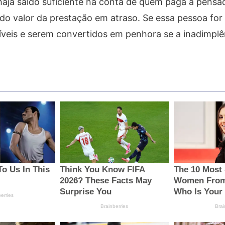
aja saldo suficiente na conta de quem paga a pensã
 do valor da prestação em atraso. Se essa pessoa for
níveis e serem convertidos em penhora se a inadimplê