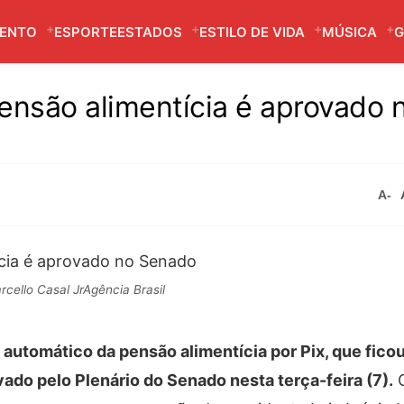
MENTO
ESPORTE
ESTADOS
ESTILO DE VIDA
MÚSICA
G
nsão alimentícia é aprovado 
A-
cello Casal JrAgência Brasil
 automático da pensão alimentícia por Pix, que fico
ovado pelo Plenário do Senado nesta terça-feira (7).
O