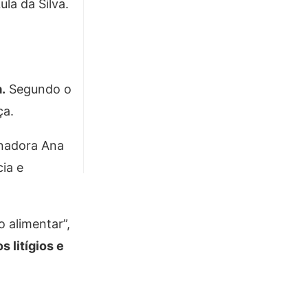
la da Silva.
.
Segundo o
ça.
enadora Ana
ia e
 alimentar”,
 litígios e