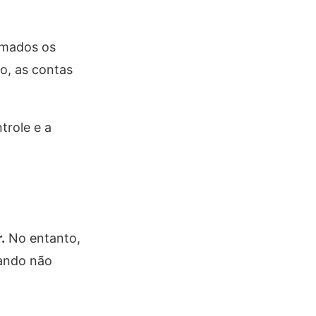
rmados os
o, as contas
trole e a
.
No entanto,
uando não