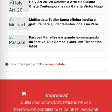
Holy Art 20-24 Celebra a Arte e a Cultura
Cristã Contemporânea na Galeria Victor Hugo
Multiartista Taslim lança oficina inédita e
gratuita para ajudar talentos locais no Pará
Pascoal Meirelles é o grande homenageado
do Festival Duo Samba + Jazz, em Tiradentes
(MG)
Encontrou algum erro?
Entre em contato
QUEM SOMOS
CONTATO
TERMOS DE USO
POLÍTICA DE COOKIES
POLÍTICA DE PRIVACIDADE