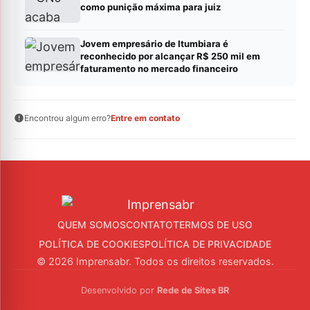
como punição máxima para juiz
Jovem empresário de Itumbiara é
reconhecido por alcançar R$ 250 mil em
faturamento no mercado financeiro
Encontrou algum erro?
Entre em contato
QUEM SOMOS
CONTATO
TERMOS DE USO
POLÍTICA DE COOKIES
POLÍTICA DE PRIVACIDADE
© 2026 Imprensabr. Todos os direitos reservados.
Desenvolvido por
Rede de Sites BR