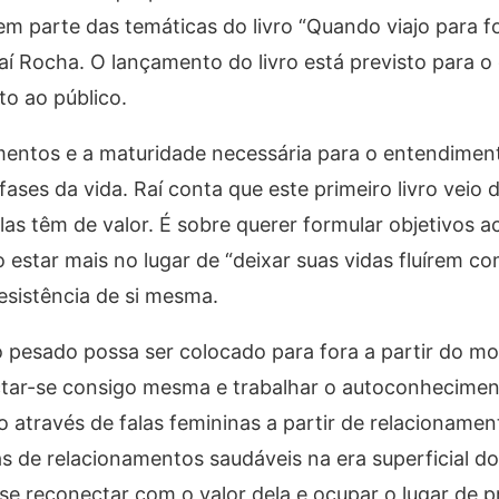
em parte das temáticas do livro “Quando viajo para fo
aí Rocha. O lançamento do livro está previsto para o 
to ao público.
amentos e a maturidade necessária para o entendimen
ses da vida. Raí conta que este primeiro livro veio 
s têm de valor. É sobre querer formular objetivos ac
star mais no lugar de “deixar suas vidas fluírem com
esistência de si mesma.
to pesado possa ser colocado para fora a partir do 
tar-se consigo mesma e trabalhar o autoconheciment
 através de falas femininas a partir de relacionamen
 de relacionamentos saudáveis na era superficial dos
se reconectar com o valor dela e ocupar o lugar de p