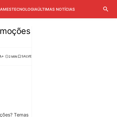
AMES
TECNOLOGIA
ÚLTIMAS NOTÍCIAS
 emoções
A+
2 MIN
SALVE
moções? Temas