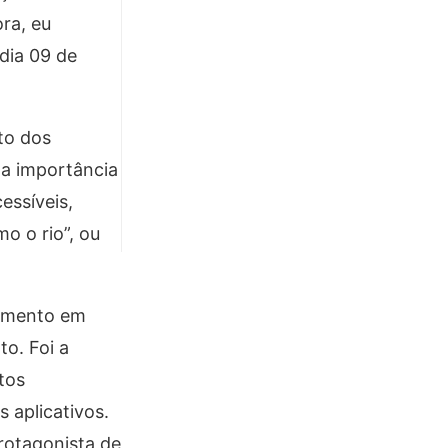
ra, eu
dia 09 de
to dos
da importância
essíveis,
o o rio”, ou
momento em
o. Foi a
tos
 aplicativos.
rotagonista de