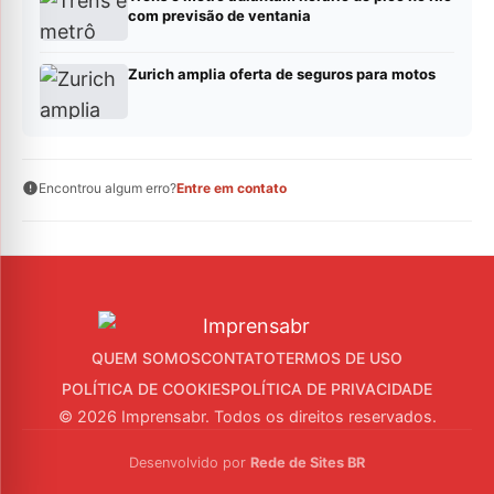
com previsão de ventania
Zurich amplia oferta de seguros para motos
Encontrou algum erro?
Entre em contato
QUEM SOMOS
CONTATO
TERMOS DE USO
POLÍTICA DE COOKIES
POLÍTICA DE PRIVACIDADE
© 2026 Imprensabr. Todos os direitos reservados.
Desenvolvido por
Rede de Sites BR