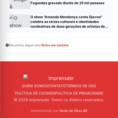
Fagundes gravado diante de 25 mil pessoas
O show "Amanda Mendonça canta Djavan"
celebra as raízes culturais e identidades
nordestinas de duas gerações de artistas da
MPB.
Encontrou algum erro?
Entre em contato
QUEM SOMOS
CONTATO
TERMOS DE USO
POLÍTICA DE COOKIES
POLÍTICA DE PRIVACIDADE
© 2026 Imprensabr. Todos os direitos reservados.
Desenvolvido por
Rede de Sites BR