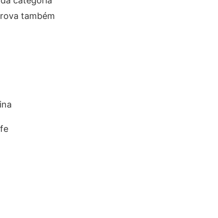
ada categoria
 prova também
ina
ife