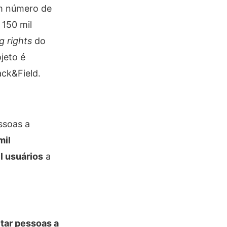
em número de
 150 mil
 rights
do
jeto é
ack&Field.
ssoas a
mil
l usuários
a
tar pessoas a