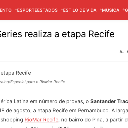
MENTO
ESPORTE
ESTADOS
ESTILO DE VIDA
MÚSICA
G
ries realiza a etapa Recife
A-
valho/Especial para o RioMar Recife
América Latina em número de provas, o
Santander Tra
18 de agosto,
a
etapa Recife em Pernambuco.
A larg
o shopping
RioMar Recife
, no bairro do Pina, a partir 