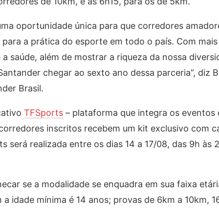
orredores de 10km, e às 6h15, para os de 5km.
 uma oportunidade única para que corredores amador
 para a prática do esporte em todo o país. Com mais
 a saúde, além de mostrar a riqueza da nossa diversid
Santander chegar ao sexto ano dessa parceria”, diz B
der Brasil.
cativo
TFSports
– plataforma que integra os eventos 
 corredores inscritos recebem um kit exclusivo com c
s será realizada entre os dias 14
a 17/08, das 9h às 2
checar se a modalidade se enquadra em sua faixa etári
a idade mínima é 14 anos; provas de 6km a 10km, 16