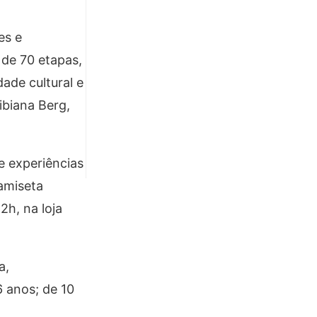
es e
 de 70 etapas,
ade cultural e
ibiana Berg,
e experiências
amiseta
2h, na loja
a,
 anos; de 10