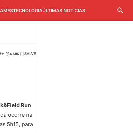
AMES
TECNOLOGIA
ÚLTIMAS NOTÍCIAS
A+
4 MIN
SALVE
ck&Field Run
ada ocorre na
das 5h15, para