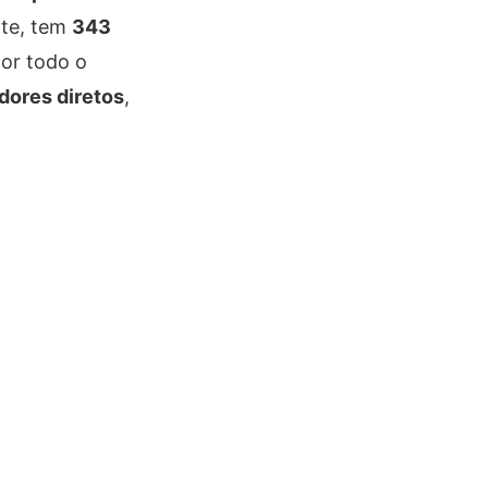
nte, tem
343
por todo o
dores diretos
,