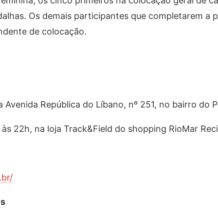
eminina, os cinco primeiros na colocação geral de c
dalhas. Os demais participantes que completarem a
ndente de colocação.
a Avenida República do Líbano, nº 251, no bairro do P
 às 22h, na loja Track&Field do shopping R
ioMar Rec
br/
es