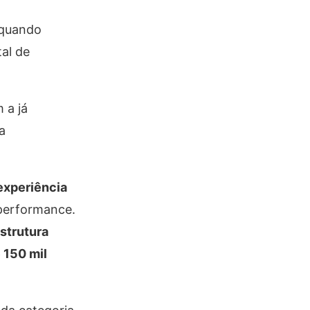
 quando
al de
m a
já
a
experiência
performance.
estrutura
 150 mil