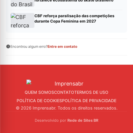
fortalece ecossistema do skate brasileiro
CBF reforça paralisação das competições
durante Copa Feminina em 2027
Encontrou algum erro?
Entre em contato
QUEM SOMOS
CONTATO
TERMOS DE USO
POLÍTICA DE COOKIES
POLÍTICA DE PRIVACIDADE
© 2026 Imprensabr. Todos os direitos reservados.
Desenvolvido por
Rede de Sites BR