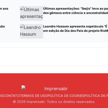
m aos
Últimas apresentações: “Ibejis” leva ao pa
dos gêmeos entre ciência e ancestralida
são
Leandro Hassum apresenta espetáculo “É 
em edição de Dia dos Pais do projeto Rio
OS
CONTATO
TERMOS DE USO
POLÍTICA DE COOKIES
POLÍTICA DE 
© 2026 Imprensabr. Todos os direitos reservados.