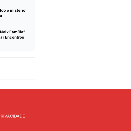
lco o mistério
de
Noix Família”
Mar Encontros
PRIVACIDADE