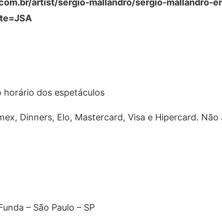
com.br/artist/sergio-mallandro/sergio-mallandro-
ate=JSA
 horário dos espetáculos
mex, Dinners, Elo, Mastercard, Visa e Hipercard. Não 
 Funda – São Paulo – SP