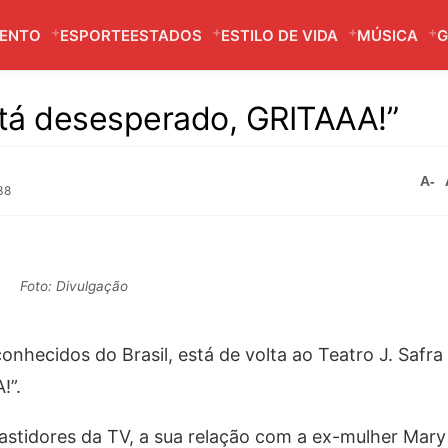
MENTO
ESPORTE
ESTADOS
ESTILO DE VIDA
MÚSICA
G
tá desesperado, GRITAAA!”
A-
38
Foto: Divulgação
conhecidos do Brasil, está de volta ao Teatro J. Saf
!”.
 bastidores da TV, a sua relação com a ex-mulher Mary